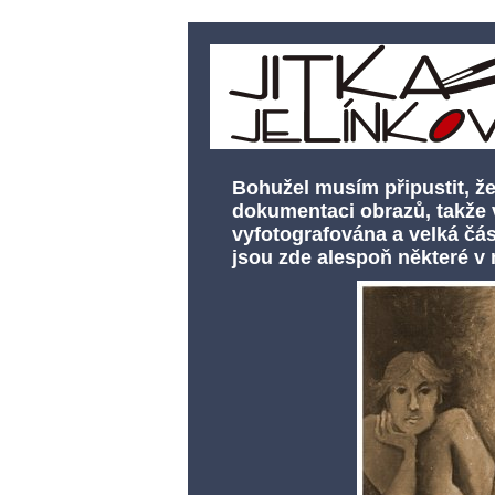
Bohužel musím připustit, ž
dokumentaci obrazů, takže v
vyfotografována a velká čás
jsou zde alespoň některé v