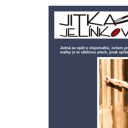
Jedná se opět o olejomalbu, ovšem pr
malby je to většinou plech, jinak spíš